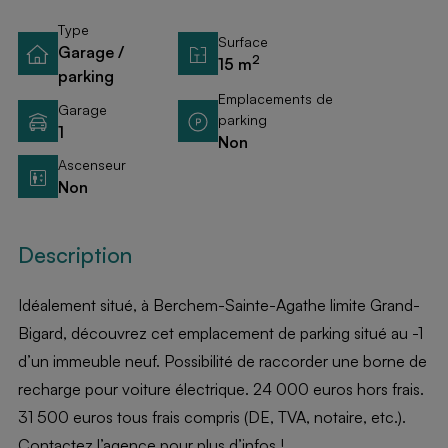
Type
Surface
Garage /
2
15 m
parking
Emplacements de
Garage
parking
1
Non
Ascenseur
Non
Description
Idéalement situé, à Berchem-Sainte-Agathe limite Grand-
Bigard, découvrez cet emplacement de parking situé au -1
d’un immeuble neuf. Possibilité de raccorder une borne de
recharge pour voiture électrique. 24 000 euros hors frais.
31 500 euros tous frais compris (DE, TVA, notaire, etc.).
Contactez l’agence pour plus d’infos !