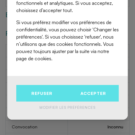
Disponible le
à l'acte
fonctionnels et analytiques. Si vous acceptez,
choisissez d’accepter tout.
Extérieur
Si vous préférez modifier vos préférences de
confidentialité, vous pouvez choisir 'Changer les
Renseignements
préférences'. Si vous choisissez 'refuser', nous
n’utilisons que des cookies fonctionnels. Vous
Label PEB
pouvez toujours ajuster par la suite via notre
-
page de cookies.
Label PEB
-
Code PEB
-
Destination à l’urbanisme
Inconnu
REFUSER
ACCEPTER
Permis d'urbanisme
Inconnu
MODIFIER LES PRÉFÉRENCES
Permis de lotir
Inconnu
Convocation
Inconnu