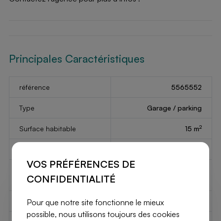
Principales Caractéristiques
référence
5565552
Type
Garage / parking
2
Surface habitable
15 m
Garage
1
VOS PRÉFÉRENCES DE
Emplacements de
Non
CONFIDENTIALITÉ
parking
Année de construction
2025
Pour que notre site fonctionne le mieux
possible, nous utilisons toujours des cookies