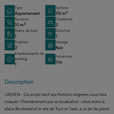
Type
Surface
2
Appartement
115 m
Terrasse
Chambres
2
10 m
2
Salles de bain
Douches
1
1
Toilettes
Garage
2
Non
Emplacements de
Ascenseur
parking
Oui
1
Description
LAEKEN - Ce projet neuf aux finitions soignées vous fera
craquer ! Premièrement par sa localisation : situé entre la
place Bockstael et le site de Tour et Taxis, à un jet de pierre