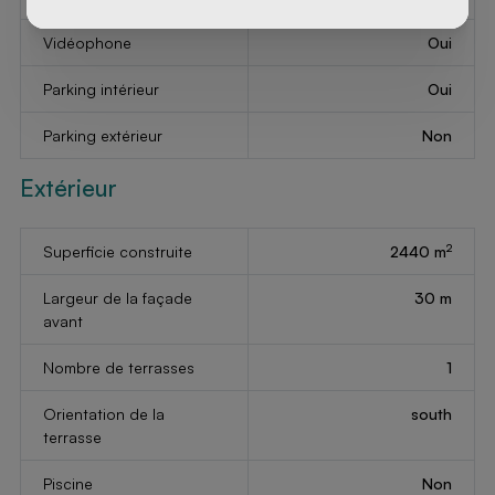
Vidéophone
Oui
Parking intérieur
Oui
Parking extérieur
Non
Extérieur
2
Superficie construite
2440 m
Largeur de la façade
30 m
avant
Nombre de terrasses
1
Orientation de la
south
terrasse
Piscine
Non