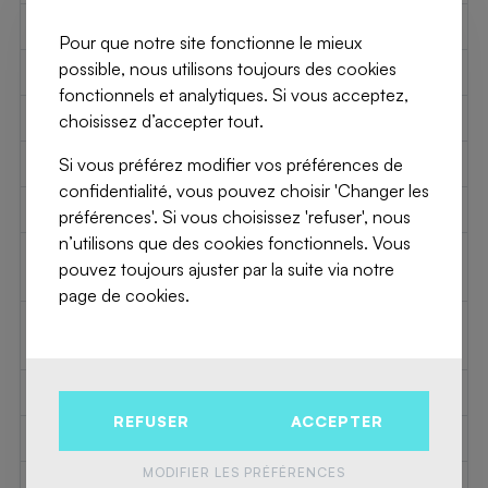
2
Chambre 1
15 m
Pour que notre site fonctionne le mieux
possible, nous utilisons toujours des cookies
2
Chambre 2
13 m
fonctionnels et analytiques. Si vous acceptez,
2
Salon
41 m
choisissez d’accepter tout.
Si vous préférez modifier vos préférences de
Type de cuisine
US semi fitted
confidentialité, vous pouvez choisir 'Changer les
Ascenseur
Oui
préférences'. Si vous choisissez 'refuser', nous
n’utilisons que des cookies fonctionnels. Vous
Fenêtres à double
Oui
pouvez toujours ajuster par la suite via notre
vitrage
page de cookies.
Type de double vitrage
thermic and acoustic
isol.
Type de chauffage
gas
REFUSER
ACCEPTER
Salle de bains
shower and bath tub
MODIFIER LES PRÉFÉRENCES
Interphone
Oui