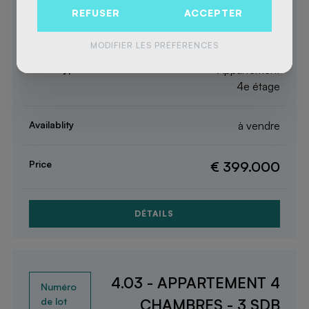
2
REFUSER
ACCEPTER
128 m
3 Chambres
MODIFIER LES PRÉFÉRENCES
Appartement
4e étage
à vendre
€ 399.000
DÉTAILS
4.03 - APPARTEMENT 4
CHAMBRES - 3 SDB