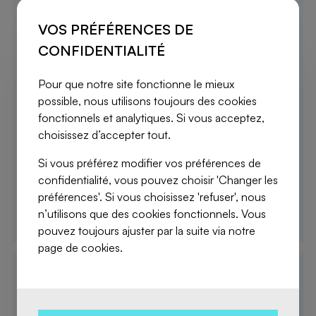
2
126 m
VOS PRÉFÉRENCES DE
3 Chambres
CONFIDENTIALITÉ
Appartement
Pour que notre site fonctionne le mieux
3e étage
possible, nous utilisons toujours des cookies
fonctionnels et analytiques. Si vous acceptez,
à vendre
choisissez d’accepter tout.
Si vous préférez modifier vos préférences de
€ 410.000
confidentialité, vous pouvez choisir 'Changer les
préférences'. Si vous choisissez 'refuser', nous
n’utilisons que des cookies fonctionnels. Vous
DÉTAILS
pouvez toujours ajuster par la suite via notre
page de cookies.
4.02