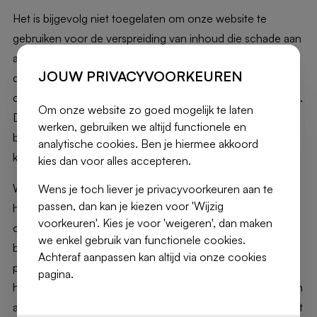
Het is bijgevolg niet toegelaten om onze website te
gebruiken voor de verspreiding van inhoud die schade aan
andere Gebruikers van de website kan toebrengen, zoals
JOUW PRIVACYVOORKEUREN
de verspreiding van schadelijke programmatuur zoals
computervirussen, malware, worms, trojans en cancelbots.
Om onze website zo goed mogelijk te laten
De verspreiding van ongevraagde en/of commerciële
werken, gebruiken we altijd functionele en
berichten via de website, zoals junk mail, spamming en
analytische cookies. Ben je hiermee akkoord
kettingbrieven, valt hier ook onder.
kies dan voor alles accepteren.
Wij behouden ons het recht voor om alle noodzakelijke
Wens je toch liever je privacyvoorkeuren aan te
passen, dan kan je kiezen voor 'Wijzig
handelingen te treffen die herstel kunnen opleveren voor
voorkeuren'. Kies je voor 'weigeren', dan maken
ons en voor onze Gebruikers, zowel op gerechtelijk als
we enkel gebruik van functionele cookies.
buitengerechtelijk vlak. De Gebruiker is als enige
Achteraf aanpassen kan altijd via onze cookies
persoonlijk en integraal verantwoordelijk indien zijn
pagina.
handelingen en gedragingen effectief schade veroorzaken
aan de website en de andere Gebruikers. In dat geval moet