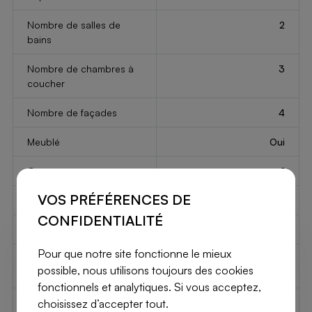
Nombre de salles de
2
bains
Nombre de chambres à
3
coucher
Nombre de façades
4
Meublé
Oui
Garage
1
VOS PRÉFÉRENCES DE
Jardin
Oui
CONFIDENTIALITÉ
2
Jardin
500 m
Pour que notre site fonctionne le mieux
Emplacements de
1
possible, nous utilisons toujours des cookies
parking
fonctionnels et analytiques. Si vous acceptez,
choisissez d’accepter tout.
Terrasse
Oui