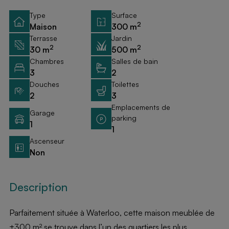
Type
Surface
2
Maison
300 m
Terrasse
Jardin
2
2
30 m
500 m
Chambres
Salles de bain
3
2
Douches
Toilettes
2
3
Emplacements de
Garage
parking
1
1
Ascenseur
Non
Description
Parfaitement située à Waterloo, cette maison meublée de
±300 m² se trouve dans l’un des quartiers les plus