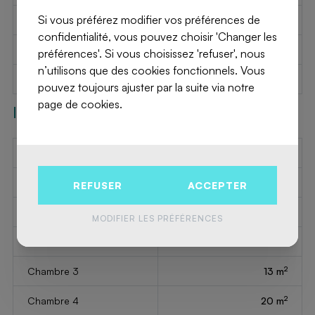
Si vous préférez modifier vos préférences de
2
Surface terrasse 1
30 m
confidentialité, vous pouvez choisir 'Changer les
Année de construction
2000
préférences'. Si vous choisissez 'refuser', nous
n’utilisons que des cookies fonctionnels. Vous
Disponible le
Immédiatement
pouvez toujours ajuster par la suite via notre
page de cookies.
Intérieur
Nombre de toilettes
3
Nombre de salles d’eau
2
REFUSER
ACCEPTER
2
Chambre 1
30 m
MODIFIER LES PRÉFÉRENCES
2
Chambre 2
17 m
2
Chambre 3
13 m
2
Chambre 4
20 m