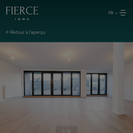
Aller directement au contenu
FR
Retour à l’aperçu
1
/
13