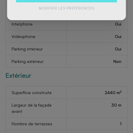
MODIFIER LES PRÉFÉRENCES
Salle de bains
shower and bath tub
Interphone
Oui
Vidéophone
Oui
Parking intérieur
Oui
Parking extérieur
Non
Extérieur
2
Superficie construite
2440 m
Largeur de la façade
30 m
avant
Nombre de terrasses
1