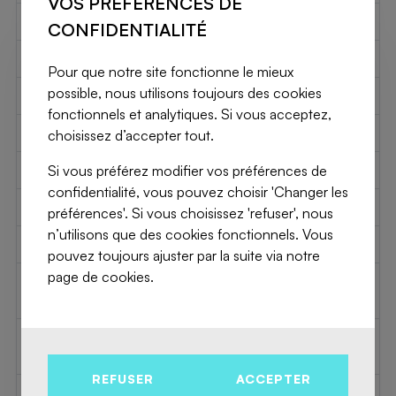
VOS PRÉFÉRENCES DE
Nombre de salles d’eau
1
CONFIDENTIALITÉ
2
Chambre 1
15 m
Pour que notre site fonctionne le mieux
possible, nous utilisons toujours des cookies
2
Chambre 2
14 m
fonctionnels et analytiques. Si vous acceptez,
2
Chambre 3
14 m
choisissez d’accepter tout.
2
Si vous préférez modifier vos préférences de
Salon
57 m
confidentialité, vous pouvez choisir 'Changer les
Type de cuisine
US semi fitted
préférences'. Si vous choisissez 'refuser', nous
n’utilisons que des cookies fonctionnels. Vous
Ascenseur
Oui
pouvez toujours ajuster par la suite via notre
page de cookies.
Fenêtres à double
Oui
vitrage
Type de double vitrage
thermic and acoustic
isol.
REFUSER
ACCEPTER
Type de chauffage
gas