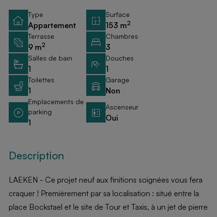
Type
Surface
2
Appartement
153 m
Terrasse
Chambres
2
9 m
3
Salles de bain
Douches
1
1
Toilettes
Garage
1
Non
Emplacements de
Ascenseur
parking
Oui
1
Description
LAEKEN - Ce projet neuf aux finitions soignées vous fera
craquer ! Premièrement par sa localisation : situé entre la
place Bockstael et le site de Tour et Taxis, à un jet de pierre