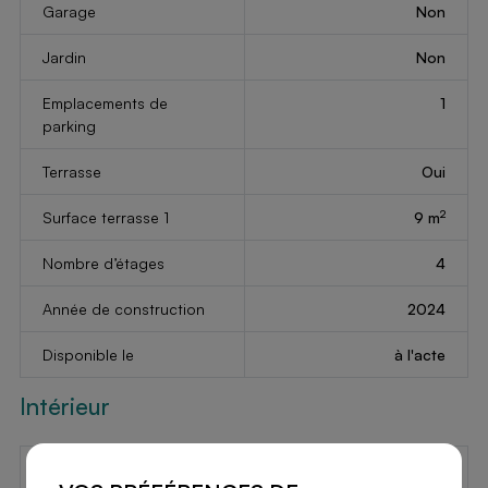
Garage
Non
Jardin
Non
Emplacements de
1
parking
Terrasse
Oui
2
Surface terrasse 1
9 m
Nombre d’étages
4
Année de construction
2024
Disponible le
à l'acte
Intérieur
Nombre de toilettes
1