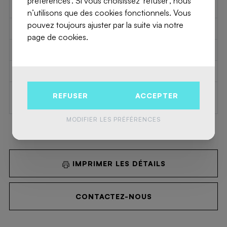
préférences'. Si vous choisissez 'refuser', nous
Permis de lotir
Inconnu
n’utilisons que des cookies fonctionnels. Vous
pouvez toujours ajuster par la suite via notre
Convocation
Inconnu
page de cookies.
Décision de justice
Inconnu
Droit de vendre
Inconnu
Rez-de-Chaussée
pas situé en zone
REFUSER
ACCEPTER
inondable
MODIFIER LES PRÉFÉRENCES
IMPRIMER LES DÉTAILS
CONTACTEZ-NOUS