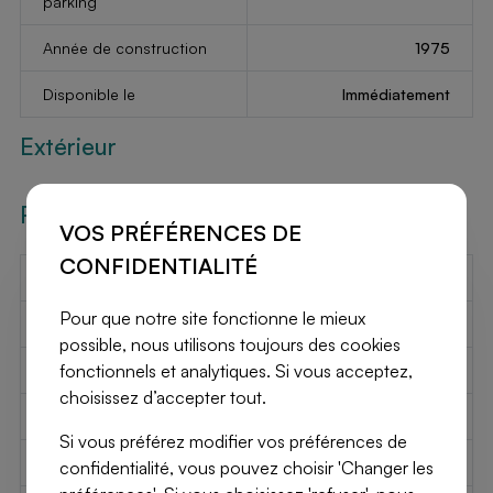
parking
Année de construction
1975
Disponible le
Immédiatement
Extérieur
Renseignements
VOS PRÉFÉRENCES DE
CONFIDENTIALITÉ
Label PEB
-
Pour que notre site fonctionne le mieux
Label PEB
-
possible, nous utilisons toujours des cookies
fonctionnels et analytiques. Si vous acceptez,
Code PEB
-
choisissez d’accepter tout.
Destination à l’urbanisme
Inconnu
Si vous préférez modifier vos préférences de
Permis d'urbanisme
Inconnu
confidentialité, vous pouvez choisir 'Changer les