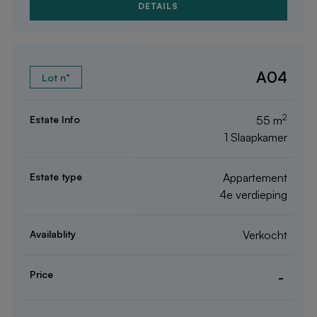
DETAILS
A04
2
55 m
1 Slaapkamer
Appartement
4e verdieping
Verkocht
-