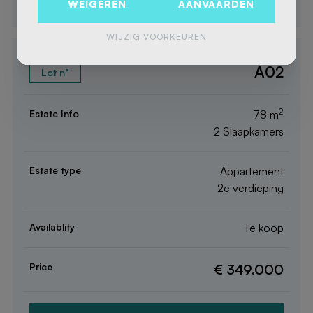
DETAILS
WEIGEREN
AANVAARDEN
WIJZIG VOORKEUREN
A02
2
78 m
2 Slaapkamers
Appartement
2e verdieping
Te koop
€ 349.000