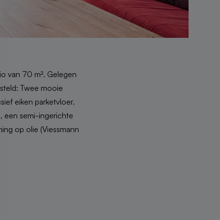
dio van 70 m². Gelegen
gesteld: Twee mooie
ief eiken parketvloer.
, een semi-ingerichte
ing op olie (Viessmann