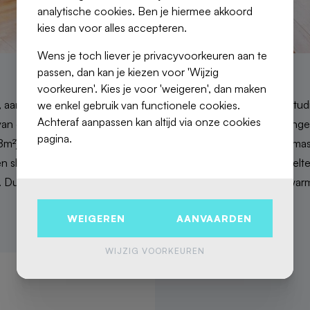
analytische cookies. Ben je hiermee akkoord
kies dan voor alles accepteren.
Wens je toch liever je privacyvoorkeuren aan te
passen, dan kan je kiezen voor 'Wijzig
voorkeuren'. Kies je voor 'weigeren', dan maken
 aan de prestigieuze IJzerlaan, ontdekt u deze karaktervolle stu
we enkel gebruik van functionele cookies.
Achteraf aanpassen kan altijd via onze cookies
an een prachtig herenhuis met lift, is het pand als volgt samen
pagina.
) met hoge plafonds (lijstwerk, karakteristieke open haard, mass
en slaapgedeelte, de tweede kamer heeft een eet/woongedeelte
 Dubbele beglazing, kelder inbegrepen, PEB F. Centrale verwarm
WEIGEREN
AANVAARDEN
WIJZIG VOORKEUREN