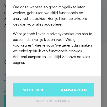
Wardrobe on the landing, stunning renovation with quality
Om onze website zo goed mogelijk te laten
materials. Energy performance certificate C, compliant
werken, gebruiken we altijd functionele en
analytische cookies. Ben je hiermee akkoord
electricity, heat pump, and air conditioning.
kies dan voor alles accepteren.
A magnificent opportunity not to be missed!!!
Wens je toch liever je privacyvoorkeuren aan te
passen, dan kan je kiezen voor 'Wijzig
voorkeuren'. Kies je voor 'weigeren', dan maken
we enkel gebruik van functionele cookies.
Achteraf aanpassen kan altijd via onze cookies
OUR REALISATIONS
pagina.
Here are the exceptional properties that Fierce Immo has
taken care of for you!
WEIGEREN
AANVAARDEN
Contact us to promote your property!
WIJZIG VOORKEUREN
CONTACT-US
ESTIMATION