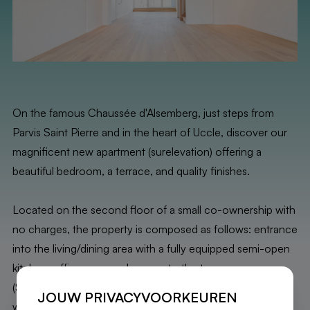
On the famous Chaussée d'Alsemberg, just steps from
Parvis Saint Pierre and in the heart of Uccle, discover our
magnificent new apartment (surelevation) offering a
beautiful bedroom, a terrace, and quality finishes.
Located on the second floor of a small co-ownership with
no charges, the property is composed as follows: entrance
into the living/dining area with a fully equipped semi-open
kitchen, office area, and access to the terrace
(SOUTHEAST). Beautiful front-facing bedroom (14.2m²)
JOUW PRIVACYVOORKEUREN
with a shower room, laundry room, and separate WC.