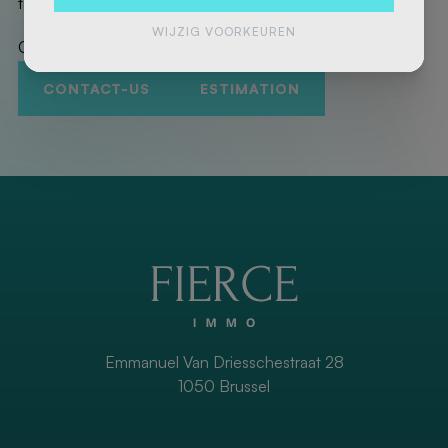
taken care of for you!
WIJZIG VOORKEUREN
Contact us to promote your property!
CONTACT-US
ESTIMATION
Emmanuel Van Driesschestraat 28
1050 Brussel