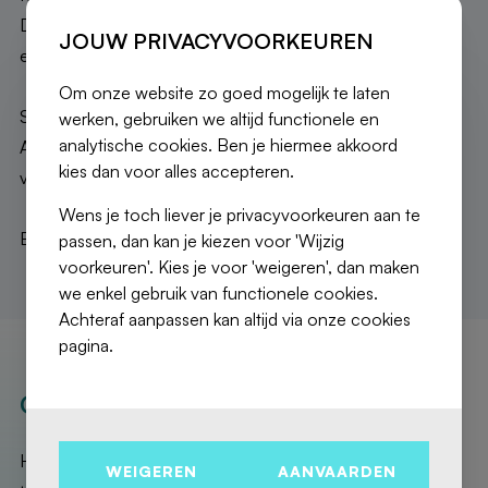
Drie mooie slaapkamers, twee badkamers, een dressing en
JOUW PRIVACYVOORKEUREN
een apart toilet.
Om onze website zo goed mogelijk te laten
Service-ingang via een andere lift direct in de keuken.
werken, gebruiken we altijd functionele en
analytische cookies. Ben je hiermee akkoord
Aluminium dubbele beglazing. Parkeerplaats optioneel
kies dan voor alles accepteren.
voor €30.000.
Wens je toch liever je privacyvoorkeuren aan te
Een luxe eigendom om niet te missen!
passen, dan kan je kiezen voor 'Wijzig
voorkeuren'. Kies je voor 'weigeren', dan maken
we enkel gebruik van functionele cookies.
Achteraf aanpassen kan altijd via onze cookies
pagina.
OUR REALISATIONS
Here are the exceptional properties that Fierce Immo has
WEIGEREN
AANVAARDEN