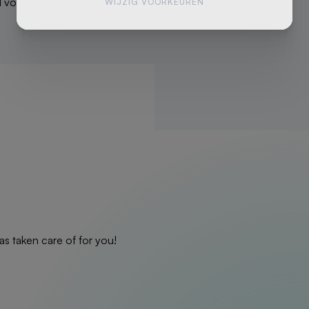
l voor een eerste koper of als investering met een gerust hart
WIJZIG VOORKEUREN
as taken care of for you!