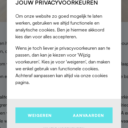
JOUW PRIVACYVOORKEUREN
Om onze website zo goed mogelijk te laten
werken, gebruiken we altijd functionele en
analytische cookies. Ben je hiermee akkoord
kies dan voor alles accepteren.
n het kerkhof van Brussel stelt Fierce Immo voor zijn nieuwbou
Wens je toch liever je privacyvoorkeuren aan te
gen, de grote verkeersassen en de transportverbindingen.
passen, dan kan je kiezen voor 'Wijzig
voorkeuren'. Kies je voor 'weigeren', dan maken
m van slechts 3 eenheden, gaande van 1-slaapkamer tot 3-slaa
we enkel gebruik van functionele cookies.
Achteraf aanpassen kan altijd via onze cookies
n een ruime, lichte woonkamer, ruime slaapkamers, een grote ba
pagina.
aliteitsmaterialen gebruikt en gezorgd voor een perfecte afwerki
grendements gasketels, semi-massieve eiken parketvloeren, drie
 verf, enz. Alles is individueel (water, gas, elektriciteit). EPC A
WEIGEREN
AANVAARDEN
de waarde van de grond (abattement mogelijk) en 21% op de waa