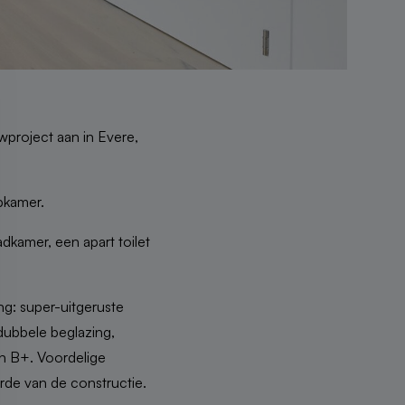
wproject aan in Evere,
pkamer.
dkamer, een apart toilet
ng: super-uitgeruste
dubbele beglazing,
 en B+. Voordelige
rde van de constructie.