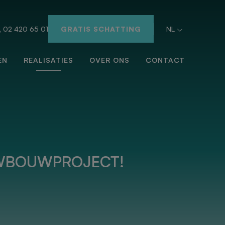
02 420 65 01
GRATIS SCHATTING
NL
EN
REALISATIES
OVER ONS
CONTACT
EUWBOUWPROJECT!