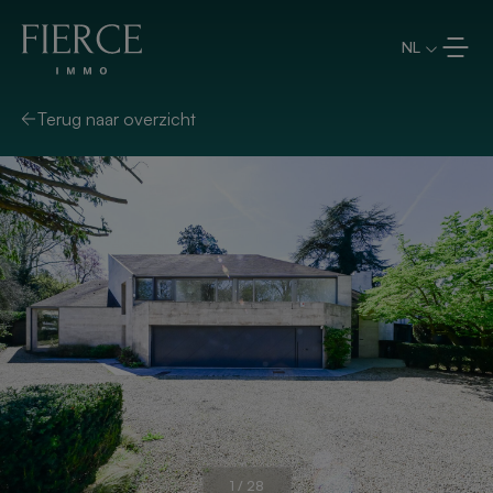
Overslaan en naar de inhoud
NL
Terug naar overzicht
1
/
28