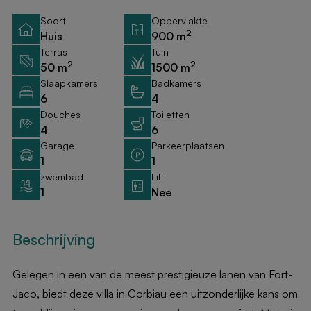
Soort
Oppervlakte
2
Huis
900 m
Terras
Tuin
2
2
50 m
1500 m
Slaapkamers
Badkamers
6
4
Douches
Toiletten
4
6
Garage
Parkeerplaatsen
1
1
zwembad
Lift
1
Nee
Beschrijving
Gelegen in een van de meest prestigieuze lanen van Fort-
Jaco, biedt deze villa in Corbiau een uitzonderlijke kans om