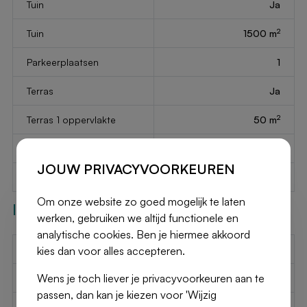
Tuin
Ja
2
Tuin
1500 m
Parkeerplaatsen
1
Terras
Ja
2
Terras 1 oppervlakte
50 m
Bouwjaar
2001
JOUW PRIVACYVOORKEUREN
Beschikbaar op
Onmiddellijk
Om onze website zo goed mogelijk te laten
Interieur
werken, gebruiken we altijd functionele en
analytische cookies. Ben je hiermee akkoord
Aantal wc's
6
kies dan voor alles accepteren.
Wens je toch liever je privacyvoorkeuren aan te
Aantal doucheruimtes
4
passen, dan kan je kiezen voor 'Wijzig
2
Slaapkamer 1
30 m