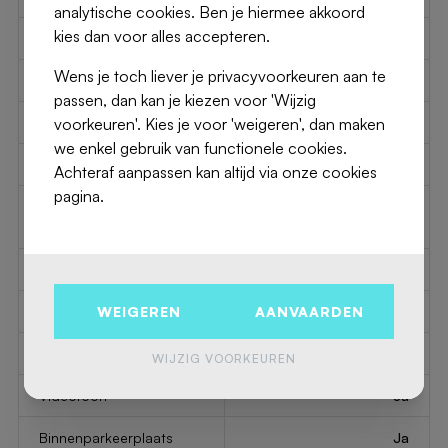
analytische cookies. Ben je hiermee akkoord
kies dan voor alles accepteren.
2
Living
37 m
Wens je toch liever je privacyvoorkeuren aan te
Type keuken
US semi fitted
passen, dan kan je kiezen voor 'Wijzig
voorkeuren'. Kies je voor 'weigeren', dan maken
Lift
Ja
we enkel gebruik van functionele cookies.
Dubbelglas ramen
Ja
Achteraf aanpassen kan altijd via onze cookies
pagina.
Type dubbele glasramen
thermic and acoustic
isol.
Verwarmingsmethode
gas
WEIGEREN
AANVAARDEN
Badkamer
shower in bath
Intercom
Ja
WIJZIG VOORKEUREN
Videofoon
Ja
Binnenparkeerplaats
Ja