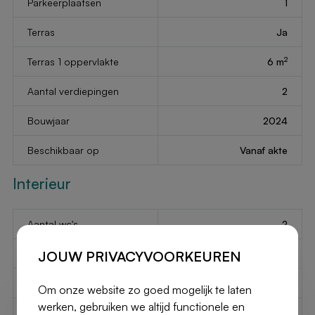
Parkeerplaatsen
1
Terras
Ja
2
Terras 1 oppervlakte
6 m
Aantal verdiepingen
2
Bouwjaar
2024
Beschikbaar op
Vanaf akte
Interieur
Aantal wc's
2
JOUW PRIVACYVOORKEUREN
Aantal doucheruimtes
1
2
Slaapkamer 1
14 m
Om onze website zo goed mogelijk te laten
werken, gebruiken we altijd functionele en
2
Slaapkamer 2
12 m