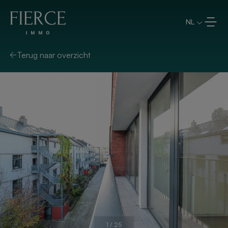
Overslaan en naar de inhoud
NL
Terug naar overzicht
1
/
25