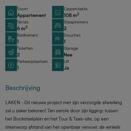
Soort
Oppervlakte
2
Appartement
108 m
Terras
Slaapkamers
2
6 m
2
Badkamers
Douches
1
1
Toiletten
Garage
2
Nee
Parkeerplaatsen
Lift
1
Ja
Beschrijving
LAKEN - Dit nieuwe project met zijn verzorgde afwerking
zal u zeker bekoren! Ten eerste door zijn ligging: tussen
het Bockstaelplein en het Tour & Taxis-site, op een
steenworp afstand van het openbaar vervoer, de winkels