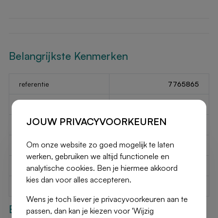
Belangrijkste Kenmerken
referentie
7765865
Soort
Garage / parking
JOUW PRIVACYVOORKEUREN
Garage
Nee
Om onze website zo goed mogelijk te laten
Parkeerplaatsen
Nee
werken, gebruiken we altijd functionele en
Bouwjaar
1940
analytische cookies. Ben je hiermee akkoord
kies dan voor alles accepteren.
Beschikbaar op
Onmiddellijk
Wens je toch liever je privacyvoorkeuren aan te
Buitenkant
passen, dan kan je kiezen voor 'Wijzig