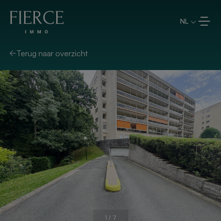
Overslaan en naar de inhoud
NL
Terug naar overzicht
1
/
7