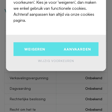
voorkeuren'. Kies je voor 'weigeren', dan maken
we enkel gebruik van functionele cookies.
Vereiste Informatie
Achteraf aanpassen kan altijd via onze cookies
pagina.
EPC Value
-
EPC Label
-
EPC Code
-
WEIGEREN
AANVAARDEN
Bestemming stedenbouw
Onbekend
WIJZIG VOORKEUREN
Bouwvergunning
Onbekend
Verkavelingsvergunning
Onbekend
Dagvaarding
Onbekend
Rechterlijke beslissing
Onbekend
Recht om het te
Onbekend