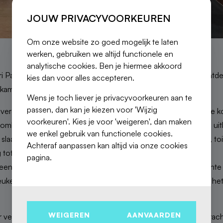
JOUW PRIVACYVOORKEUREN
Om onze website zo goed mogelijk te laten
werken, gebruiken we altijd functionele en
analytische cookies. Ben je hiermee akkoord
 Park en het Roodebeek Park, dichtbij alle voorzieningen, ontde
kies dan voor alles accepteren.
pkamers, twee badkamers en een mooi terras!
Wens je toch liever je privacyvoorkeuren aan te
passen, dan kan je kiezen voor 'Wijzig
verdieping van een klein gebouw zonder gemeenschappelijke kos
voorkeuren'. Kies je voor 'weigeren', dan maken
inkomhal met vestiaire en apart toilet; woonkamer van 26 m² die
we enkel gebruik van functionele cookies.
 slaapkamer met een eerste badkamer (bad, dubbele wastafel, toi
Achteraf aanpassen kan altijd via onze cookies
 tot het achterbalkon; douchekamer.
pagina.
een vide boven de begane grond van de duplex; een zeer lichte
keuken met eiland; ruime eetkamer/woonkamer die uitkomt op het
WEIGEREN
AANVAARDEN
 verzorgde afwerkingen biedt een lichte leefruimte en een prach