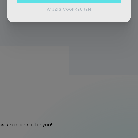
WIJZIG VOORKEUREN
as taken care of for you!