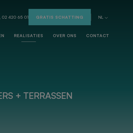
02 420 65 01
GRATIS SCHATTING
NL
EN
REALISATIES
OVER ONS
CONTACT
ERS + TERRASSEN