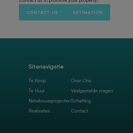
Contact us to promote your property!
CONTACT-US
ESTIMATION
Sitenavigatie
Te Koop
Over Ons
Te Huur
Veelgestelde vragen
Niewbouwprojecten
Schatting
Realisaties
Contact