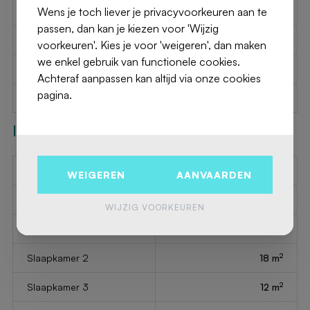
Wens je toch liever je privacyvoorkeuren aan te
Terras
Ja
passen, dan kan je kiezen voor 'Wijzig
Aantal verdiepingen
1
voorkeuren'. Kies je voor 'weigeren', dan maken
we enkel gebruik van functionele cookies.
Bouwjaar
1905
Achteraf aanpassen kan altijd via onze cookies
pagina.
Beschikbaar op
Onmiddellijk
Interieur
Aantal wc's
2
WEIGEREN
AANVAARDEN
Aantal doucheruimtes
2
WIJZIG VOORKEUREN
2
Slaapkamer 1
22 m
2
Slaapkamer 2
18 m
2
Slaapkamer 3
12 m