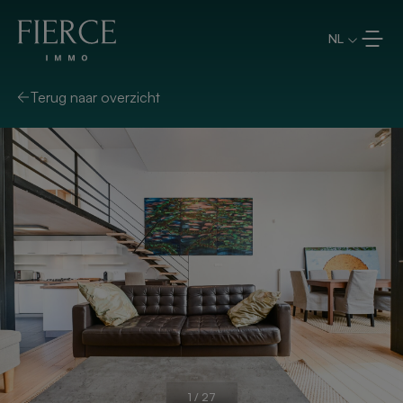
Overslaan en naar de inhoud
NL
Terug naar overzicht
1
/
27