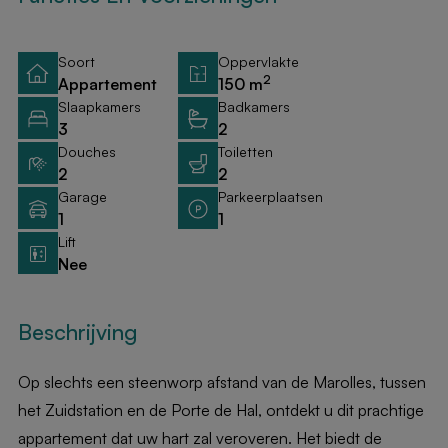
Soort
Oppervlakte
2
Appartement
150 m
Slaapkamers
Badkamers
3
2
Douches
Toiletten
2
2
Garage
Parkeerplaatsen
1
1
Lift
Nee
Beschrijving
Op slechts een steenworp afstand van de Marolles, tussen
het Zuidstation en de Porte de Hal, ontdekt u dit prachtige
appartement dat uw hart zal veroveren. Het biedt de