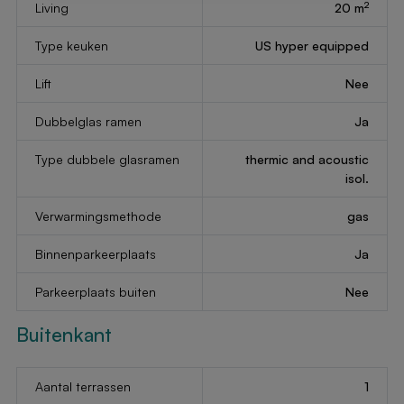
2
Living
20 m
Type keuken
US hyper equipped
Lift
Nee
Dubbelglas ramen
Ja
Type dubbele glasramen
thermic and acoustic
isol.
Verwarmingsmethode
gas
Binnenparkeerplaats
Ja
Parkeerplaats buiten
Nee
Buitenkant
Aantal terrassen
1