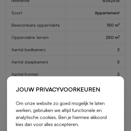
referentie
6352515
Soort
Appartement
2
Bewoonbare oppervlakte
150 m
2
Oppervlakte terrein
250 m
Aantal badkamers
2
Aantal slaapkamers
3
Aantal fronten
2
Gemeubileerd
Ja
JOUW PRIVACYVOORKEUREN
Garage
1
Om onze website zo goed mogelijk te laten
werken, gebruiken we altijd functionele en
Tuin
Nee
analytische cookies. Ben je hiermee akkoord
Parkeerplaatsen
1
kies dan voor alles accepteren.