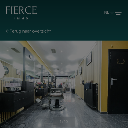
Overslaan en naar de inhoud
NL
Terug naar overzicht
1
/
10