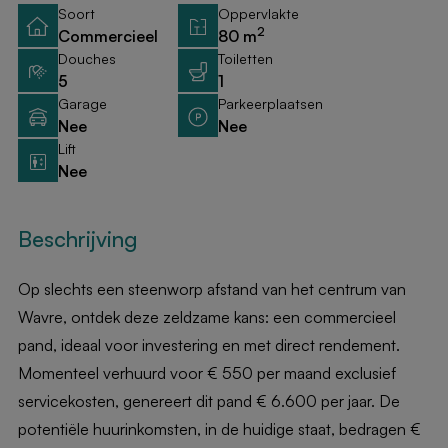
Soort
Oppervlakte
2
Commercieel
80 m
Douches
Toiletten
5
1
Garage
Parkeerplaatsen
Nee
Nee
Lift
Nee
Beschrijving
Op slechts een steenworp afstand van het centrum van
Wavre, ontdek deze zeldzame kans: een commercieel
pand, ideaal voor investering en met direct rendement.
Momenteel verhuurd voor € 550 per maand exclusief
servicekosten, genereert dit pand € 6.600 per jaar. De
potentiële huurinkomsten, in de huidige staat, bedragen €