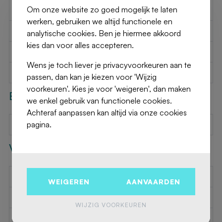
Om onze website zo goed mogelijk te laten
Garage
Nee
werken, gebruiken we altijd functionele en
Parkeerplaatsen
Nee
analytische cookies. Ben je hiermee akkoord
kies dan voor alles accepteren.
Bouwjaar
1940
Wens je toch liever je privacyvoorkeuren aan te
Beschikbaar op
Onmiddellijk
passen, dan kan je kiezen voor 'Wijzig
voorkeuren'. Kies je voor 'weigeren', dan maken
Buitenkant
we enkel gebruik van functionele cookies.
Achteraf aanpassen kan altijd via onze cookies
pagina.
Pool
Nee
Vereiste Informatie
EPC Value
211
WEIGEREN
AANVAARDEN
EPC Label
C
WIJZIG VOORKEUREN
EPC Code
-