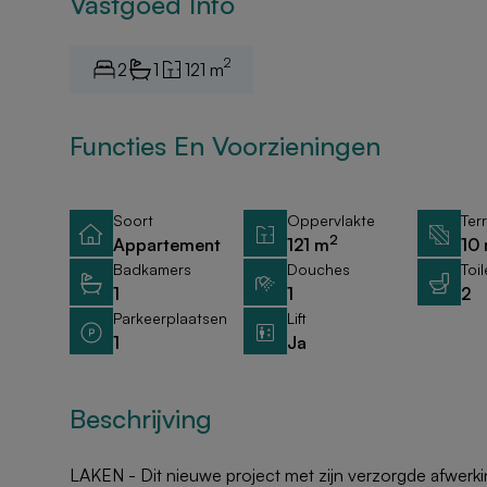
Vastgoed Info
2
2
1
121 m
Functies En Voorzieningen
Soort
Oppervlakte
Ter
2
Appartement
121 m
10
Badkamers
Douches
Toi
1
1
2
Parkeerplaatsen
Lift
1
Ja
Beschrijving
LAKEN - Dit nieuwe project met zijn verzorgde afwerki