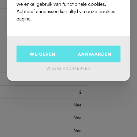
we enkel gebruik van functionele cookies.
Achteraf aanpassen kan altijd via onze cookies
7622835
pagina.
Appartement
2
121 m
2
1780 m
WEIGEREN
AANVAARDEN
1
WIJZIG VOORKEUREN
2
2
Nee
Nee
Nee