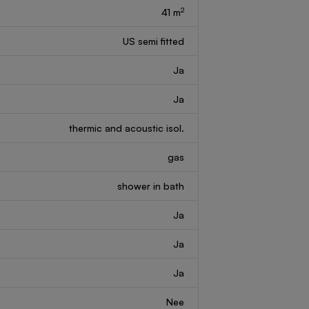
2
41 m
US semi fitted
Ja
Ja
thermic and acoustic isol.
gas
shower in bath
Ja
Ja
Ja
Nee