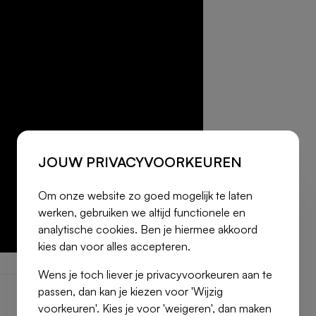
JOUW PRIVACYVOORKEUREN
Om onze website zo goed mogelijk te laten
werken, gebruiken we altijd functionele en
analytische cookies. Ben je hiermee akkoord
kies dan voor alles accepteren.
Wens je toch liever je privacyvoorkeuren aan te
passen, dan kan je kiezen voor 'Wijzig
voorkeuren'. Kies je voor 'weigeren', dan maken