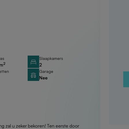
ras
Slaapkamers
2
 m
2
letten
Garage
Nee
ng zal u zeker bekoren! Ten eerste door